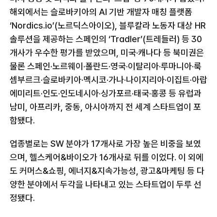
해외에서는 슬로바키아의 AI 기반 개발자 매칭 플랫폼 
‘Nordics.io’(노르딕스아이오), 블루칼라 노동자 대상 HR 
솔루션을 제공하는 스페인의 ‘Tradler’(트레들러) 등 30
개사가 우수한 평가를 받았으며, 미국·캐나다 등 북미권은 
물론 스페인·노르웨이·폴란드·영국·이탈리아·루마니아·룩
셈부르크·슬로바키아·멕시코·가나·나이지리아·이집트·아랍
에미리트·인도·인도네시아·싱가포르·태국·홍콩 등 유럽과 
남미, 아프리카, 중동, 아시아까지 전 세계 스타트업이 포
함됐다.
업종별로는 SW 분야가 17개사로 가장 높은 비중을 보였
으며, 헬스케어&바이오가 16개사로 뒤를 이었다. 이 외에
도 커머스&쇼핑, 에너지&지속가능성, 광고&마케팅 등 다
양한 분야에서 두각을 나타내고 있는 스타트업이 두루 선
정됐다.