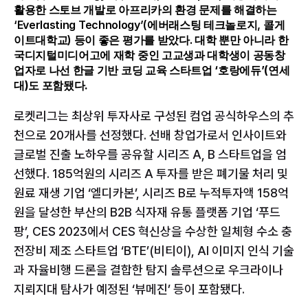
활용한 스토브 개발로 아프리카의 환경 문제를 해결하는 
‘Everlasting Technology’(에버래스팅 테크놀로지, 콜게
이트대학교) 등이 좋은 평가를 받았다.
 대학 뿐만 아니라 한
국디지털미디어고에 재학 중인 고교생과 대학생이 공동창
업자로 나선 한글 기반 코딩 교육 스타트업 ‘호랑에듀’(연세
대)도 포함됐다.
로켓리그는 최상위 투자사로 구성된 컴업 공식하우스의 추
천으로 20개사를 선정했다. 선배 창업가로서 인사이트와 
글로벌 진출 노하우를 공유할 시리즈 A, B 스타트업을 엄
선했다. 185억원의 시리즈 A 투자를 받은 폐기물 처리 및 
원료 재생 기업 ‘엘디카본’, 시리즈 B로 누적투자액 158억
원을 달성한 부산의 B2B 식자재 유통 플랫폼 기업 ‘푸드
팡’, CES 2023에서 CES 혁신상을 수상한 일체형 수소 충
전장비 제조 스타트업 ‘BTE’(비티이), AI 이미지 인식 기술
과 자율비행 드론을 결합한 탐지 솔루션으로 우크라이나 
지뢰지대 탐사가 예정된 ‘뷰메진’ 등이 포함됐다.