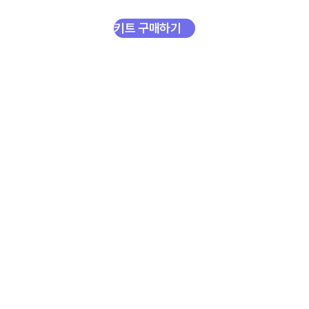
호
랑
키
트
와
함
께
라
면
,
피
지
컬
컴
퓨
팅
실
습
을
쉽
고
재
미
있
게
배
우
고
직
접
만
들
어
볼
수
있
습
니
다
.
키트 구매하기